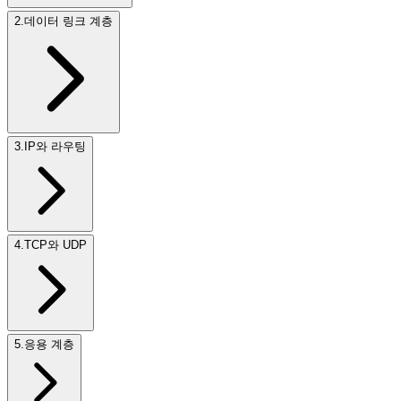
2
.
데이터 링크 계층
3
.
IP와 라우팅
4
.
TCP와 UDP
5
.
응용 계층