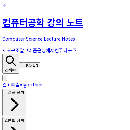
⚛
컴퓨터공학 강의 노트
Computer Science Lecture Notes
자료구조
알고리즘
운영체제
컴퓨터구조
KO
/
EN
검색
⌘K
알고리즘
Algorithms
1
.
점근 분석
2
.
분할 정복