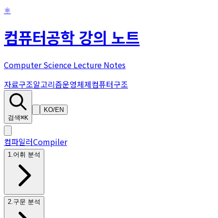
⚛
컴퓨터공학 강의 노트
Computer Science Lecture Notes
자료구조
알고리즘
운영체제
컴퓨터구조
KO
/
EN
검색
⌘K
컴파일러
Compiler
1
.
어휘 분석
2
.
구문 분석